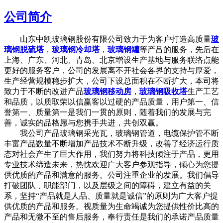
公司简介
山东中凯玻璃钢股份有限公司致力于为客户打造高质量
玻
璃钢脱硫塔
，
玻璃钢冷却塔
，
玻璃钢罐
等产吕的服务，先后在
上海、广东、河北、青岛、北京增设生产基地与服务联络点能
更好的服务客户，公司的发展离不开社会各界的支持与厚爱，
生产经营规模稳步扩大，公司下设总面积在不断扩大，本司将
致力于不断的改进产品
玻璃钢移动房
，
玻璃钢吸收塔
生产工艺
和品质，以质取荣以信赢客以过硬的产品质量，用户第一、信
誉第一、质量第一是我们一贯的原则，随着我们的发展与完
善，诚实的品格愿与您携手共进，共创双赢。
我公司产品玻璃钢采光瓦，玻璃钢管道，电缆保护管不断
丰富产品数量不断增加产品技术不断升级，改善了经济运行质
态对社会产生了巨大作用，我们努力将科技倾注于产品，更用
专业技术缔造未来，热忱欢迎广大客户参观指导，倾心为您提
供优质的产品和满意的服务。公司注重企业的发展。我们倡导
打破团队﹑职能部门，以及层级之间的障碍，建立有益的关
系，坚持“产品就是人品、质量就是诚信”的原则为广大客户提
供优质的产品和服务。视质量为生命竭诚为您提供性价比高的
产品和无微不至的售后服务，奉行责任是我们的承诺产品质量