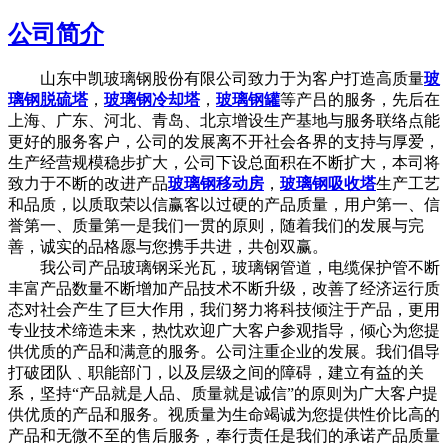
公司简介
山东中凯玻璃钢股份有限公司致力于为客户打造高质量
玻
璃钢脱硫塔
，
玻璃钢冷却塔
，
玻璃钢罐
等产吕的服务，先后在
上海、广东、河北、青岛、北京增设生产基地与服务联络点能
更好的服务客户，公司的发展离不开社会各界的支持与厚爱，
生产经营规模稳步扩大，公司下设总面积在不断扩大，本司将
致力于不断的改进产品
玻璃钢移动房
，
玻璃钢吸收塔
生产工艺
和品质，以质取荣以信赢客以过硬的产品质量，用户第一、信
誉第一、质量第一是我们一贯的原则，随着我们的发展与完
善，诚实的品格愿与您携手共进，共创双赢。
我公司产品玻璃钢采光瓦，玻璃钢管道，电缆保护管不断
丰富产品数量不断增加产品技术不断升级，改善了经济运行质
态对社会产生了巨大作用，我们努力将科技倾注于产品，更用
专业技术缔造未来，热忱欢迎广大客户参观指导，倾心为您提
供优质的产品和满意的服务。公司注重企业的发展。我们倡导
打破团队﹑职能部门，以及层级之间的障碍，建立有益的关
系，坚持“产品就是人品、质量就是诚信”的原则为广大客户提
供优质的产品和服务。视质量为生命竭诚为您提供性价比高的
产品和无微不至的售后服务，奉行责任是我们的承诺产品质量