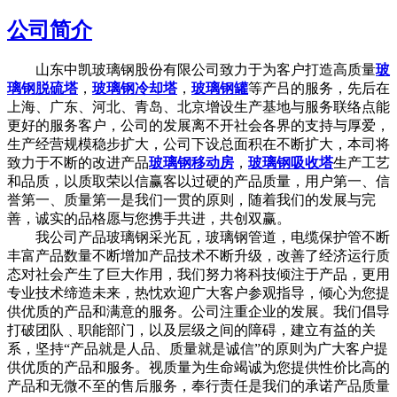
公司简介
山东中凯玻璃钢股份有限公司致力于为客户打造高质量
玻
璃钢脱硫塔
，
玻璃钢冷却塔
，
玻璃钢罐
等产吕的服务，先后在
上海、广东、河北、青岛、北京增设生产基地与服务联络点能
更好的服务客户，公司的发展离不开社会各界的支持与厚爱，
生产经营规模稳步扩大，公司下设总面积在不断扩大，本司将
致力于不断的改进产品
玻璃钢移动房
，
玻璃钢吸收塔
生产工艺
和品质，以质取荣以信赢客以过硬的产品质量，用户第一、信
誉第一、质量第一是我们一贯的原则，随着我们的发展与完
善，诚实的品格愿与您携手共进，共创双赢。
我公司产品玻璃钢采光瓦，玻璃钢管道，电缆保护管不断
丰富产品数量不断增加产品技术不断升级，改善了经济运行质
态对社会产生了巨大作用，我们努力将科技倾注于产品，更用
专业技术缔造未来，热忱欢迎广大客户参观指导，倾心为您提
供优质的产品和满意的服务。公司注重企业的发展。我们倡导
打破团队﹑职能部门，以及层级之间的障碍，建立有益的关
系，坚持“产品就是人品、质量就是诚信”的原则为广大客户提
供优质的产品和服务。视质量为生命竭诚为您提供性价比高的
产品和无微不至的售后服务，奉行责任是我们的承诺产品质量