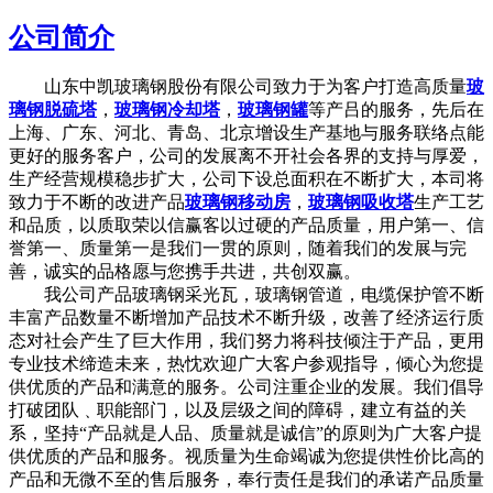
公司简介
山东中凯玻璃钢股份有限公司致力于为客户打造高质量
玻
璃钢脱硫塔
，
玻璃钢冷却塔
，
玻璃钢罐
等产吕的服务，先后在
上海、广东、河北、青岛、北京增设生产基地与服务联络点能
更好的服务客户，公司的发展离不开社会各界的支持与厚爱，
生产经营规模稳步扩大，公司下设总面积在不断扩大，本司将
致力于不断的改进产品
玻璃钢移动房
，
玻璃钢吸收塔
生产工艺
和品质，以质取荣以信赢客以过硬的产品质量，用户第一、信
誉第一、质量第一是我们一贯的原则，随着我们的发展与完
善，诚实的品格愿与您携手共进，共创双赢。
我公司产品玻璃钢采光瓦，玻璃钢管道，电缆保护管不断
丰富产品数量不断增加产品技术不断升级，改善了经济运行质
态对社会产生了巨大作用，我们努力将科技倾注于产品，更用
专业技术缔造未来，热忱欢迎广大客户参观指导，倾心为您提
供优质的产品和满意的服务。公司注重企业的发展。我们倡导
打破团队﹑职能部门，以及层级之间的障碍，建立有益的关
系，坚持“产品就是人品、质量就是诚信”的原则为广大客户提
供优质的产品和服务。视质量为生命竭诚为您提供性价比高的
产品和无微不至的售后服务，奉行责任是我们的承诺产品质量