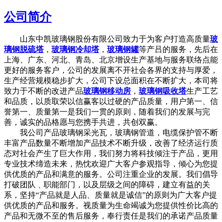
公司简介
山东中凯玻璃钢股份有限公司致力于为客户打造高质量
玻
璃钢脱硫塔
，
玻璃钢冷却塔
，
玻璃钢罐
等产吕的服务，先后在
上海、广东、河北、青岛、北京增设生产基地与服务联络点能
更好的服务客户，公司的发展离不开社会各界的支持与厚爱，
生产经营规模稳步扩大，公司下设总面积在不断扩大，本司将
致力于不断的改进产品
玻璃钢移动房
，
玻璃钢吸收塔
生产工艺
和品质，以质取荣以信赢客以过硬的产品质量，用户第一、信
誉第一、质量第一是我们一贯的原则，随着我们的发展与完
善，诚实的品格愿与您携手共进，共创双赢。
我公司产品玻璃钢采光瓦，玻璃钢管道，电缆保护管不断
丰富产品数量不断增加产品技术不断升级，改善了经济运行质
态对社会产生了巨大作用，我们努力将科技倾注于产品，更用
专业技术缔造未来，热忱欢迎广大客户参观指导，倾心为您提
供优质的产品和满意的服务。公司注重企业的发展。我们倡导
打破团队﹑职能部门，以及层级之间的障碍，建立有益的关
系，坚持“产品就是人品、质量就是诚信”的原则为广大客户提
供优质的产品和服务。视质量为生命竭诚为您提供性价比高的
产品和无微不至的售后服务，奉行责任是我们的承诺产品质量