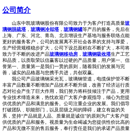
公司简介
山东中凯玻璃钢股份有限公司致力于为客户打造高质量
玻
璃钢脱硫塔
，
玻璃钢冷却塔
，
玻璃钢罐
等产吕的服务，先后在
上海、广东、河北、青岛、北京增设生产基地与服务联络点能
更好的服务客户，公司的发展离不开社会各界的支持与厚爱，
生产经营规模稳步扩大，公司下设总面积在不断扩大，本司将
致力于不断的改进产品
玻璃钢移动房
，
玻璃钢吸收塔
生产工艺
和品质，以质取荣以信赢客以过硬的产品质量，用户第一、信
誉第一、质量第一是我们一贯的原则，随着我们的发展与完
善，诚实的品格愿与您携手共进，共创双赢。
我公司产品玻璃钢采光瓦，玻璃钢管道，电缆保护管不断
丰富产品数量不断增加产品技术不断升级，改善了经济运行质
态对社会产生了巨大作用，我们努力将科技倾注于产品，更用
专业技术缔造未来，热忱欢迎广大客户参观指导，倾心为您提
供优质的产品和满意的服务。公司注重企业的发展。我们倡导
打破团队﹑职能部门，以及层级之间的障碍，建立有益的关
系，坚持“产品就是人品、质量就是诚信”的原则为广大客户提
供优质的产品和服务。视质量为生命竭诚为您提供性价比高的
产品和无微不至的售后服务，奉行责任是我们的承诺产品质量