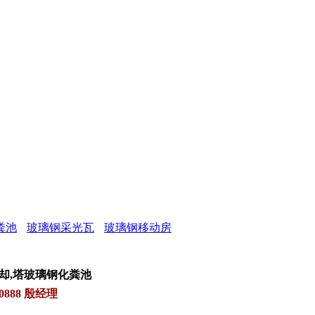
粪池
玻璃钢采光瓦
玻璃钢移动房
却
,
塔玻璃钢化粪池
0888 殷经理